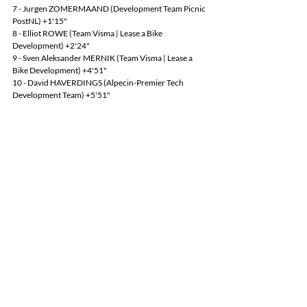
7 - Jurgen ZOMERMAAND (Development Team Picnic 
PostNL) +1'15"
8 - Elliot ROWE (Team Visma | Lease a Bike 
Development) +2'24"
9 - Sven Aleksander MERNIK (Team Visma | Lease a 
Bike Development) +4'51"
10 - David HAVERDINGS (Alpecin-Premier Tech 
Development Team) +5'51"