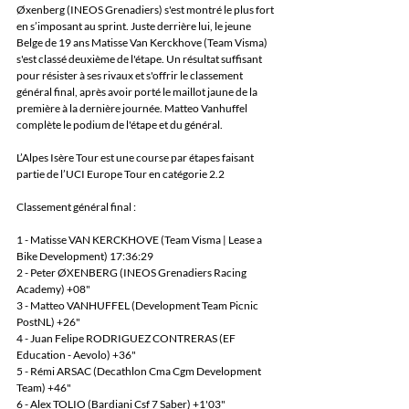
Øxenberg (INEOS Grenadiers) s'est montré le plus fort 
en s’imposant au sprint. Juste derrière lui, le jeune 
Belge de 19 ans Matisse Van Kerckhove (Team Visma) 
s'est classé deuxième de l'étape. Un résultat suffisant 
pour résister à ses rivaux et s'offrir le classement 
général final, après avoir porté le maillot jaune de la 
première à la dernière journée. Matteo Vanhuffel 
complète le podium de l'étape et du général.
L’Alpes Isère Tour est une course par étapes faisant 
partie de l’UCI Europe Tour en catégorie 2.2 
Classement général final :
1 - Matisse VAN KERCKHOVE (Team Visma | Lease a 
Bike Development) 17:36:29
2 - Peter ØXENBERG (INEOS Grenadiers Racing 
Academy) +08"
3 - Matteo VANHUFFEL (Development Team Picnic 
PostNL) +26"
4 - Juan Felipe RODRIGUEZ CONTRERAS (EF 
Education - Aevolo) +36"
5 - Rémi ARSAC (Decathlon Cma Cgm Development 
Team) +46"
6 - Alex TOLIO (Bardiani Csf 7 Saber) +1'03"