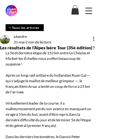
< Tous les articles
Léandre
31 mai
2 min de lecture
Les résultats de l'Alpes Isère Tour (35è édition) !
La 5è et dernière étape de 152 km entre Le Cheylas et 
Miribel-les-Échelles nous a offert beaucoup de 
suspense !
Après un long raid solitaire du hollandais Ryan Gal — 
qui s'adjuge le maillot de meilleur grimpeur —, le 
français Rémi Arsac a tenté un coup de force à 25 km 
de l'arrivée.
Virtuellement leader de la course, il a 
malheureusement perdu son avance en manquant un 
virage à 5 km du but, avant d'être repris dans la 
dernière difficulté du jour et de terminer 5è de l'étape 
et du général (premier français).
Dans les derniers hectomètres, le Danois Peter 