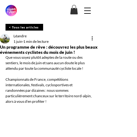
< Tous les articles
Léandre
1 juin
1 min de lecture
Un programme de rêve : découvrez les plus beaux
événements cyclistes du mois de juin !
Que vous soyez plutôt adeptes de la route ou des 
sentiers, le mois de juin et sans aucun doute le plus 
attendu par toute la communauté cycliste locale !
Championnats de France, compétitions 
internationales, festivals, cyclosportives et 
randonnées par dizaines : nous sommes 
particulièrement chanceux sur le territoire nord-alpin, 
alors à vous d’en profiter !