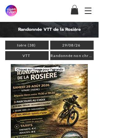
Randonnée VTT de la Rosière
Isère (38)
29/08/26
VTT
Randonnée non chronométrée
Cliquez sur l'image pour l'agrandir