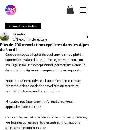
< Tous les articles
Léandre
1 févr.
1 min de lecture
Plus de 200 associations cyclistes dans les Alpes
du Nord !
Que vous soyez adeptes du cyclisme loisir ou plutôt 
compétiteurs dans l'âme, notre région vous offre un 
maillage associatif exceptionnel, permettant à chacun 
de pouvoir intégrer un groupe qui lui correspond.
Notre carte interactive est la première à référencer 
l'ensemble des associations cyclistes du territoire 
nord-alpin, tous comités confondus.
N'hésitez pas à partager l'information si vous 
appréciez la démarche !
Cette carte permet aussi de localiser vos lieux préférés, 
vos bonnes adresses et toutes autres informations 
utiles à notre communauté